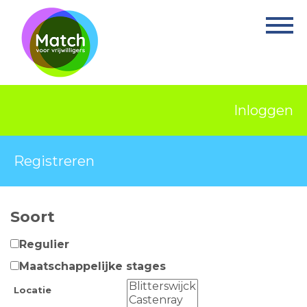
Home
Activiteiten
Nieuws
Inloggen
Informatie
Projecten
Registreren
Over Match
Soort
Vrijwilligerswerk
Regulier
Ervaringsplek
Maatschappelijke stages
Contact
Locatie