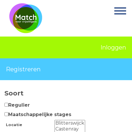
Home
Activiteiten
Nieuws
Inloggen
Informatie
Projecten
Registreren
Over Match
Soort
Vrijwilligerswerk
Regulier
Ervaringsplek
Maatschappelijke stages
Contact
Locatie