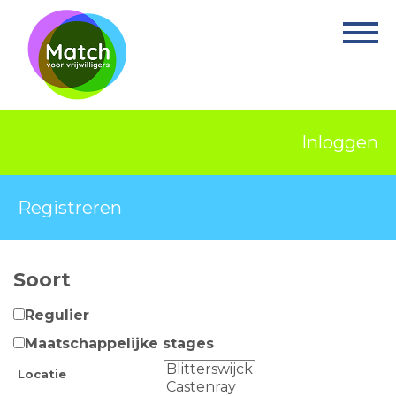
Home
Activiteiten
Nieuws
Inloggen
Informatie
Projecten
Registreren
Over Match
Soort
Vrijwilligerswerk
Regulier
Ervaringsplek
Maatschappelijke stages
Contact
Locatie