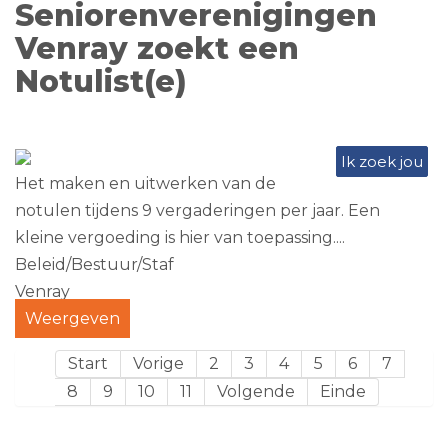
Seniorenverenigingen
Venray zoekt een
Notulist(e)
Ik zoek jou
Het maken en uitwerken van de
notulen tijdens 9 vergaderingen per jaar. Een
kleine vergoeding is hier van toepassing....
Beleid/Bestuur/Staf
Venray
Weergeven
Start
Vorige
2
3
4
5
6
7
8
9
10
11
Volgende
Einde