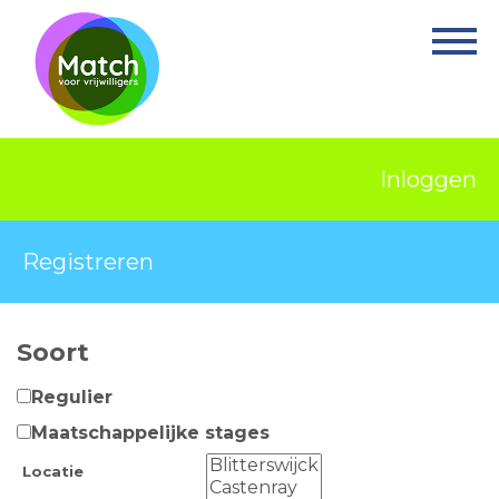
Home
Activiteiten
Nieuws
Inloggen
Informatie
Projecten
Registreren
Over Match
Soort
Vrijwilligerswerk
Regulier
Ervaringsplek
Maatschappelijke stages
Contact
Locatie