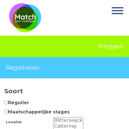
Home
Activiteiten
Nieuws
Inloggen
Informatie
Projecten
Registreren
Over Match
Soort
Vrijwilligerswerk
Regulier
Ervaringsplek
Maatschappelijke stages
Contact
Locatie