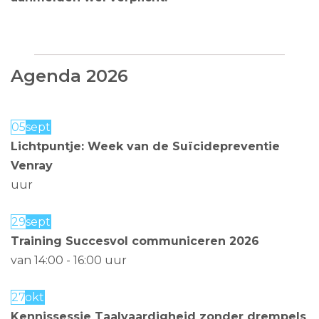
____________________________________________
Agenda 2026
05
sept
Lichtpuntje: Week van de Suïcidepreventie
Venray
uur
29
sept
Training Succesvol communiceren 2026
van 14:00
-
16:00
uur
27
okt
Kennissessie Taalvaardigheid zonder drempels