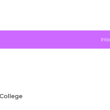
Inl
 College