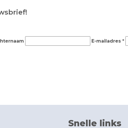
wsbrief!
hternaam
E-mailadres *
Snelle links