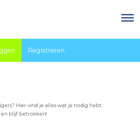
Home
Activiteiten
Nieuws
oggen
Registreren
Informatie
Projecten
Over Match
Vrijwilligerswerk
gers? Hier vind je alles wat je nodig hebt:
Ervaringsplek
 en blijf betrokken!
Contact