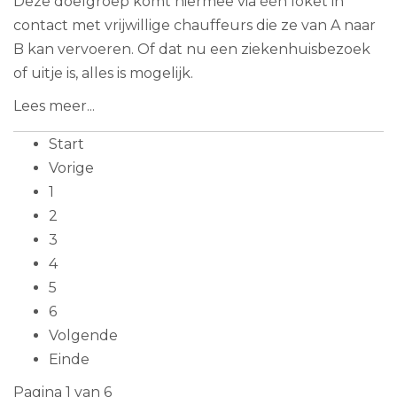
Deze doelgroep komt hiermee via één loket in
contact met vrijwillige chauffeurs die ze van A naar
B kan vervoeren. Of dat nu een ziekenhuisbezoek
of uitje is, alles is mogelijk.
Lees meer...
Start
Vorige
1
2
3
4
5
6
Volgende
Einde
Pagina 1 van 6