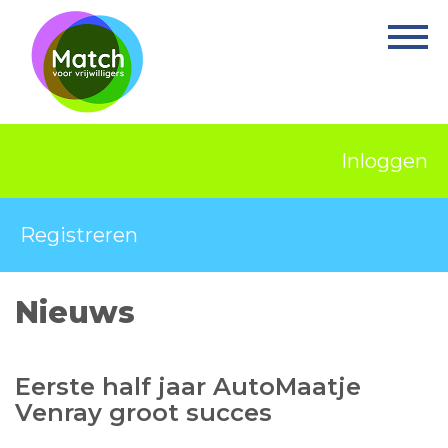
Home
Activiteiten
Nieuws
Inloggen
Informatie
Projecten
Registreren
Over Match
Nieuws
Vrijwilligerswerk
Ervaringsplek
Eerste half jaar AutoMaatje
Contact
Venray groot succes