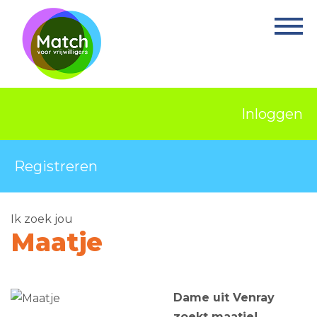
Home
Activiteiten
Nieuws
Inloggen
Informatie
Projecten
Registreren
Over Match
Ik zoek jou
Vrijwilligerswerk
Maatje
Ervaringsplek
Contact
Dame uit Venray
zoekt maatje!