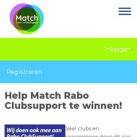
Home
Activiteiten
Nieuws
Inloggen
Informatie
Projecten
Registreren
Over Match
Help Match Rabo
Vrijwilligerswerk
Clubsupport te winnen!
Ervaringsplek
Contact
Veel clubs en
verenigingen doen dit jaar